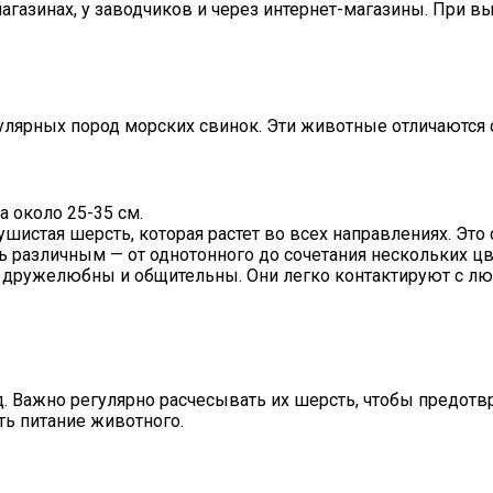
азинах, у заводчиков и через интернет-магазины. При вы
пулярных пород морских свинок. Эти животные отличаются
а около 25-35 см.
ушистая шерсть, которая растет во всех направлениях. Эт
ь различным — от однотонного до сочетания нескольких цв
ь дружелюбны и общительны. Они легко контактируют с л
д. Важно регулярно расчесывать их шерсть, чтобы предот
ть питание животного.