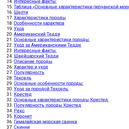
Интересные факты:
Таблица «Основные характеристики перуанской мор
Шелти
Характеристики породы
Особенности характера
Уход
Американский Тедди
Основные характеристики породы:
Уход за Американскими Тедди:
Интересные факты:
Швейцарский Тедди
Описание породы
Характер и уход
Популярность
Тексель
Основные особенности породы:
Уход за породой Тексель:
Крестед
Основные характеристики породы Крестед:
Популярность породы Крестед
Рекс
Коронет
Гималайская морская свинка
Скинни