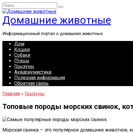
Перейти
Search
к
for:
содержанию
Домашние животные
Информационный портал о домашних животных
Дом
Кошки
Собаки
Птицы
Грызуны
Аквариумистика
Полезная информация
Обратная связь
Главная
»
Грызуны
Топовые породы морских свинок, ко
Морская свинка — это популярное домашнее животное, к