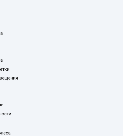
ка
ха
летки
свещения
не
ности
олеса