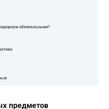
террариум обязательными?
пективе
пкой
ых предметов