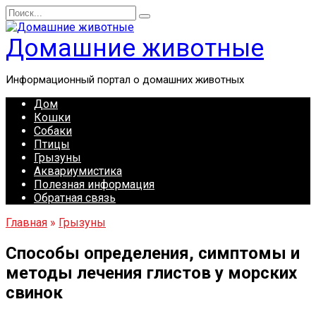
Перейти
Search
к
for:
содержанию
Домашние животные
Информационный портал о домашних животных
Дом
Кошки
Собаки
Птицы
Грызуны
Аквариумистика
Полезная информация
Обратная связь
Главная
»
Грызуны
Способы определения, симптомы и
методы лечения глистов у морских
свинок