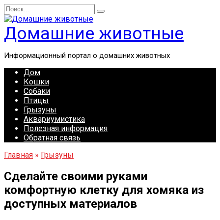
Перейти
Search
к
for:
содержанию
Домашние животные
Информационный портал о домашних животных
Дом
Кошки
Собаки
Птицы
Грызуны
Аквариумистика
Полезная информация
Обратная связь
Главная
»
Грызуны
Сделайте своими руками
комфортную клетку для хомяка из
доступных материалов