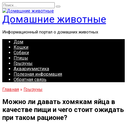
Перейти
Search
к
for:
содержанию
Домашние животные
Информационный портал о домашних животных
Дом
Кошки
Собаки
Птицы
Грызуны
Аквариумистика
Полезная информация
Обратная связь
Главная
»
Грызуны
Можно ли давать хомякам яйца в
качестве пищи и чего стоит ожидать
при таком рационе?