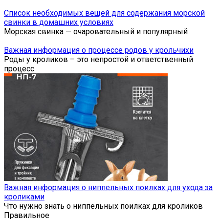
Список необходимых вещей для содержания морской
свинки в домашних условиях
Морская свинка — очаровательный и популярный
Важная информация о процессе родов у крольчихи
Роды у кроликов – это непростой и ответственный
процесс
Важная информация о ниппельных поилках для ухода за
кроликами
Что нужно знать о ниппельных поилках для кроликов
Правильное