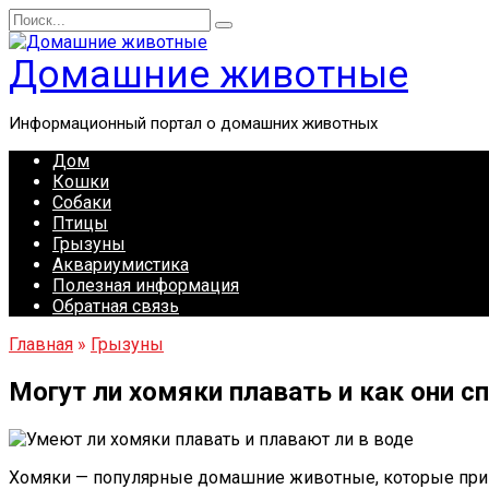
Перейти
Search
к
for:
содержанию
Домашние животные
Информационный портал о домашних животных
Дом
Кошки
Собаки
Птицы
Грызуны
Аквариумистика
Полезная информация
Обратная связь
Главная
»
Грызуны
Могут ли хомяки плавать и как они с
Хомяки — популярные домашние животные, которые при