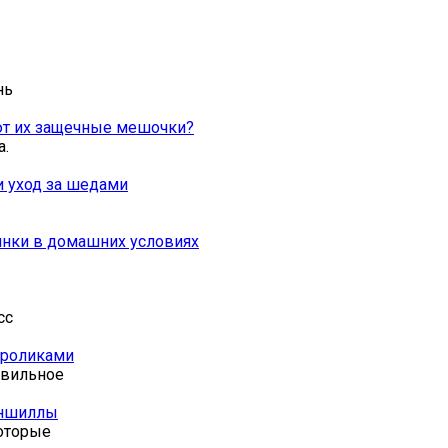
нь
ют их защечные мешочки?
а.
и уход за шедами
инки в домашних условиях
сс
кроликами
авильное
иншиллы
оторые