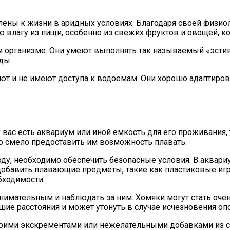
лены к жизни в аридных условиях. Благодаря своей физио
ю влагу из пищи, особенно из свежих фруктов и овощей, 
м организме. Они умеют выполнять так называемый «эстив
ды.
ют и не имеют доступа к водоемам. Они хорошо адаптирова
 вас есть аквариум или иной емкость для его проживания,
о смело предоставить им возможность плавать.
воду, необходимо обеспечить безопасные условия. В аквар
 добавить плавающие предметы, такие как пластиковые иг
бходимости.
имательным и наблюдать за ним. Хомяки могут стать очень
шие расстояния и может утонуть в случае исчезновения оп
своими экскрементами или нежелательными добавками из св