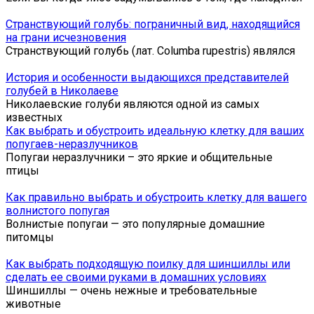
Странствующий голубь: пограничный вид, находящийся
на грани исчезновения
Странствующий голубь (лат. Columba rupestris) являлся
История и особенности выдающихся представителей
голубей в Николаеве
Николаевские голуби являются одной из самых
известных
Как выбрать и обустроить идеальную клетку для ваших
попугаев-неразлучников
Попугаи неразлучники – это яркие и общительные
птицы
Как правильно выбрать и обустроить клетку для вашего
волнистого попугая
Волнистые попугаи — это популярные домашние
питомцы
Как выбрать подходящую поилку для шиншиллы или
сделать ее своими руками в домашних условиях
Шиншиллы — очень нежные и требовательные
животные