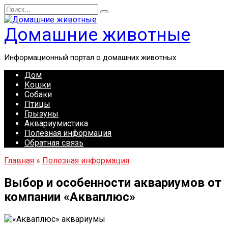
Перейти
Search
к
for:
содержанию
Домашние животные
Информационный портал о домашних животных
Дом
Кошки
Собаки
Птицы
Грызуны
Аквариумистика
Полезная информация
Обратная связь
Главная
»
Полезная информация
Выбор и особенности аквариумов от
компании «Акваплюс»