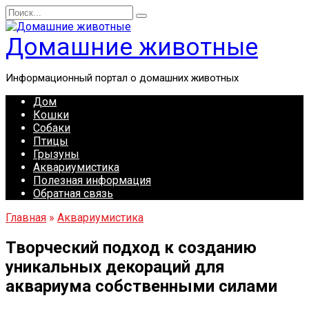
Перейти
Search
к
for:
содержанию
Домашние животные
Информационный портал о домашних животных
Дом
Кошки
Собаки
Птицы
Грызуны
Аквариумистика
Полезная информация
Обратная связь
Главная
»
Аквариумистика
Творческий подход к созданию
уникальных декораций для
аквариума собственными силами