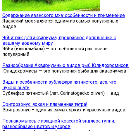
Содержание яванского мха: особенности и применение
Яванский мох является одним из самых популярных
видов
Ябби: рак для аквариума, прекрасное дополнение к
вашему водному миру
Ябби (или камбала) — это небольшой рак, очень
популярный
Разнообразие Аквариумных видов рыб Юлидохромисов
Юлидохромисы — это популярная рыба для аквариумов
Виды и особенности эублефара пятнистого: все, что
нужно знать
Эублефар пятнистый (лат. Carinatogecko oliveri) — вид
Эритрозонус: яркая и пламенная тетра!
Эритрозонус – один из самых ярких и красочных видов
Познакомьтесь с изящной красотой эндлера гуппи:
разнообразие цветов и узоров