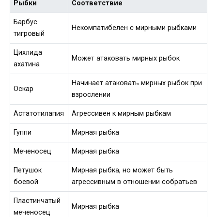
Рыбки
Соответствие
Барбус
Некомпатибелен с мирными рыбками
тигровый
Цихлида
Может атаковать мирных рыбок
ахатина
Начинает атаковать мирных рыбок при
Оскар
взрослении
Астатотилапия
Агрессивен к мирным рыбкам
Гуппи
Мирная рыбка
Меченосец
Мирная рыбка
Петушок
Мирная рыбка, но может быть
боевой
агрессивным в отношении собратьев
Пластинчатый
Мирная рыбка
меченосец