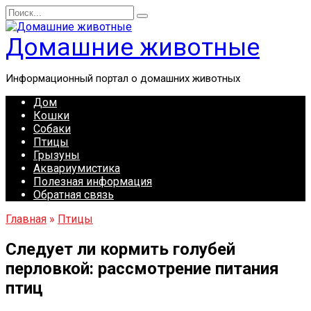
Перейти
Search
к
for:
содержанию
Домашние животные
Информационный портал о домашних животных
Дом
Кошки
Собаки
Птицы
Грызуны
Аквариумистика
Полезная информация
Обратная связь
Главная
»
Птицы
Следует ли кормить голубей
перловкой: рассмотрение питания
птиц