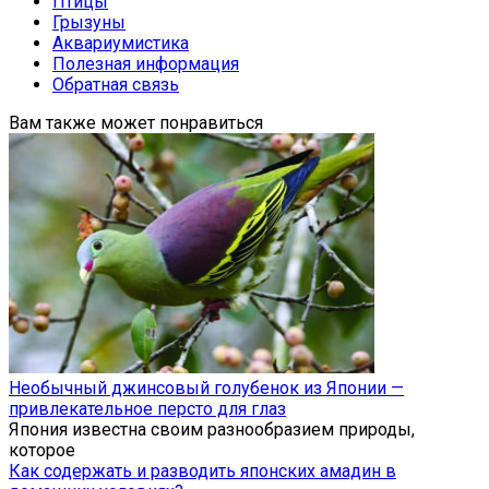
Птицы
Грызуны
Аквариумистика
Полезная информация
Обратная связь
Вам также может понравиться
Необычный джинсовый голубенок из Японии —
привлекательное персто для глаз
Япония известна своим разнообразием природы,
которое
Как содержать и разводить японских амадин в