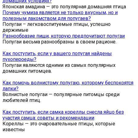
домашних условиях?
Японская амадина — это популярная домашняя птица
Почему чумиза является не только вкусным, но и
полезным лакомством для попугаев?
Попугаи – легковоспитуемые птицы, успешно
держимые
Разнообразие пищи, которую предпочитают попугаи
Попугаи весьма разнообразны в своем рационе.
Как поступить, если у вашего попугая найдены
пухопероеды?
Попугаи являются одними из самых популярных
домашних питомцев.
Как помочь волнистому попугаю, которому беспокоятся
лапки?
Волнистые попугаи — популярные питомцы среди
любителей птиц.
Как поступить, если самка кореллы снесла яйцо без
участия самца: советы и рекомендации
Кореллы — это очаровательные птицы, которые
известны