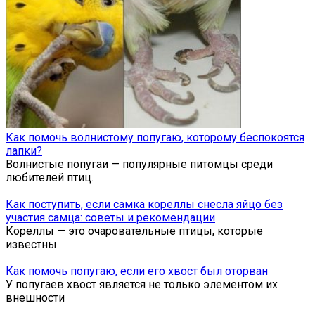
Как помочь волнистому попугаю, которому беспокоятся
лапки?
Волнистые попугаи — популярные питомцы среди
любителей птиц.
Как поступить, если самка кореллы снесла яйцо без
участия самца: советы и рекомендации
Кореллы — это очаровательные птицы, которые
известны
Как помочь попугаю, если его хвост был оторван
У попугаев хвост является не только элементом их
внешности