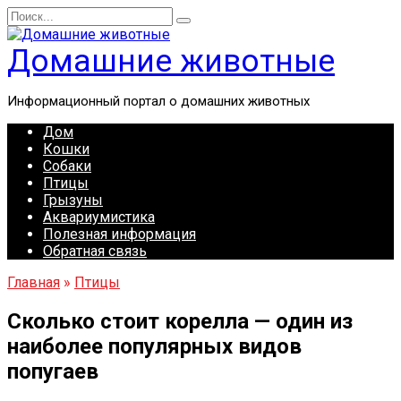
Перейти
Search
к
for:
содержанию
Домашние животные
Информационный портал о домашних животных
Дом
Кошки
Собаки
Птицы
Грызуны
Аквариумистика
Полезная информация
Обратная связь
Главная
»
Птицы
Сколько стоит корелла — один из
наиболее популярных видов
попугаев