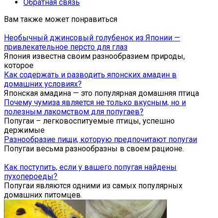
Обратная связь
Вам также может понравиться
Необычный джинсовый голубенок из Японии —
привлекательное персто для глаз
Япония известна своим разнообразием природы,
которое
Как содержать и разводить японских амадин в
домашних условиях?
Японская амадина — это популярная домашняя птица
Почему чумиза является не только вкусным, но и
полезным лакомством для попугаев?
Попугаи – легковоспитуемые птицы, успешно
держимые
Разнообразие пищи, которую предпочитают попугаи
Попугаи весьма разнообразны в своем рационе.
Как поступить, если у вашего попугая найдены
пухопероеды?
Попугаи являются одними из самых популярных
домашних питомцев.