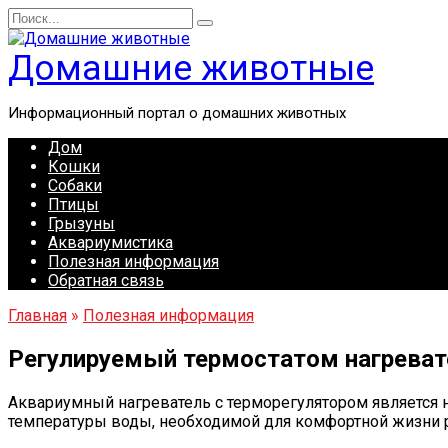
Перейти
Search
к
for:
содержанию
Домашние животные
Информационный портал о домашних животных
Дом
Кошки
Собаки
Птицы
Грызуны
Аквариумистика
Полезная информация
Обратная связь
Главная
»
Полезная информация
Регулируемый термостатом нагреват
Аквариумный нагреватель с терморегулятором является
температуры воды, необходимой для комфортной жизни 