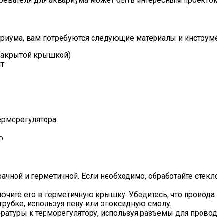
гревателя для аквариума может быть интересным проектом
ариума, вам потребуются следующие материалы и инструм
 закрытой крышкой)
нт
ерморегулятора
о
рачной и герметичной. Если необходимо, обработайте стекл
лючите его в герметичную крышку. Убедитесь, что провод
трубке, используя пену или эпоксидную смолу.
ературы к терморегулятору, используя разъемы для провод