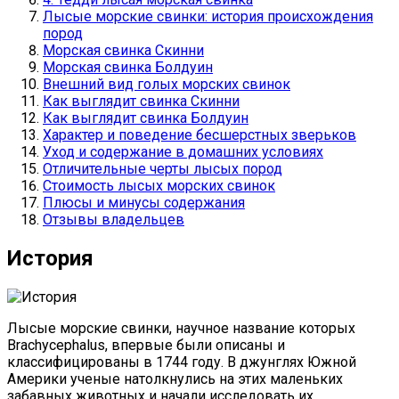
Лысые морские свинки: история происхождения
пород
Морская свинка Скинни
Морская свинка Болдуин
Внешний вид голых морских свинок
Как выглядит свинка Скинни
Как выглядит свинка Болдуин
Характер и поведение бесшерстных зверьков
Уход и содержание в домашних условиях
Отличительные черты лысых пород
Стоимость лысых морских свинок
Плюсы и минусы содержания
Отзывы владельцев
История
Лысые морские свинки, научное название которых
Brachycephalus, впервые были описаны и
классифицированы в 1744 году. В джунглях Южной
Америки ученые натолкнулись на этих маленьких
забавных животных и начали исследовать их