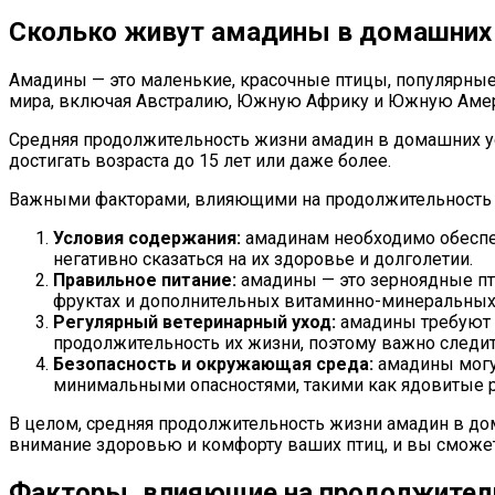
Сколько живут амадины в домашних
Амадины — это маленькие, красочные птицы, популярные 
мира, включая Австралию, Южную Африку и Южную Амер
Средняя продолжительность жизни амадин в домашних усл
достигать возраста до 15 лет или даже более.
Важными факторами, влияющими на продолжительность 
Условия содержания:
амадинам необходимо обеспечи
негативно сказаться на их здоровье и долголетии.
Правильное питание:
амадины — это зерноядные пти
фруктах и дополнительных витаминно-минеральных
Регулярный ветеринарный уход:
амадины требуют р
продолжительность их жизни, поэтому важно следит
Безопасность и окружающая среда:
амадины могут
минимальными опасностями, такими как ядовитые р
В целом, средняя продолжительность жизни амадин в дом
внимание здоровью и комфорту ваших птиц, и вы сможет
Факторы, влияющие на продолжител