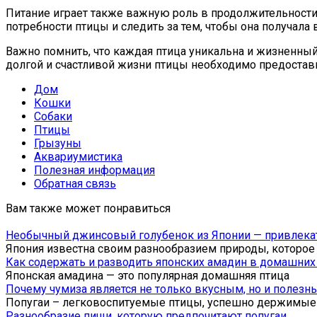
Питание играет также важную роль в продолжительности
потребности птицы и следить за тем, чтобы она получал
Важно помнить, что каждая птица уникальна и жизненный
долгой и счастливой жизни птицы необходимо предостави
Дом
Кошки
Собаки
Птицы
Грызуны
Аквариумистика
Полезная информация
Обратная связь
Вам также может понравиться
Необычный джинсовый голубенок из Японии — привлекат
Япония известна своим разнообразием природы, которое
Как содержать и разводить японских амадин в домашних
Японская амадина — это популярная домашняя птица
Почему чумиза является не только вкусным, но и полез
Попугаи – легковоспитуемые птицы, успешно держимые
Разнообразие пищи, которую предпочитают попугаи