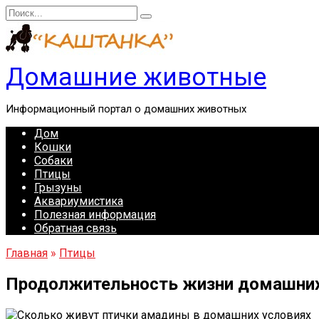
Перейти
Search
к
for:
содержанию
Домашние животные
Информационный портал о домашних животных
Дом
Кошки
Собаки
Птицы
Грызуны
Аквариумистика
Полезная информация
Обратная связь
Главная
»
Птицы
Продолжительность жизни домашних 