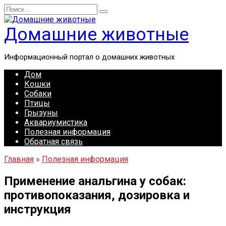
Перейти
Search
к
for:
содержанию
Домашние животные
Информационный портал о домашних животных
Дом
Кошки
Собаки
Птицы
Грызуны
Аквариумистика
Полезная информация
Обратная связь
Главная
»
Полезная информация
Применение анальгина у собак:
противопоказания, дозировка и
инструкция