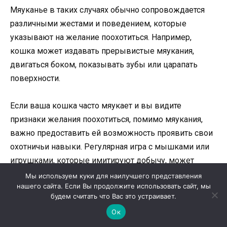
Мяуканье в таких случаях обычно сопровождается
различными жестами и поведением, которые
указывают на желание поохотиться. Например,
кошка может издавать прерывистые мяукания,
двигаться боком, показывать зубы или царапать
поверхности.
Если ваша кошка часто мяукает и вы видите
признаки желания поохотиться, помимо мяукания,
важно предоставить ей возможность проявить свои
охотничьи навыки. Регулярная игра с мышками или
игрушками, которые имитируют добычу, может
помочь удовлетворить ее инстинкт охотника и
Мы используем куки для наилучшего представления
нашего сайта. Если Вы продолжите использовать сайт, мы
снизить необходимость в постоянном мяуканье.
будем считать что Вас это устраивает.
Ок
Разлука с мамой