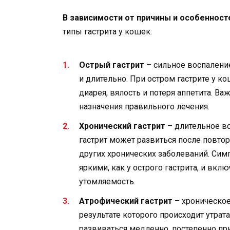
В зависимости от причины и особенност
типы гастрита у кошек:
Острый гастрит
– сильное воспалени
и длительно. При остром гастрите у к
диарея, вялость и потеря аппетита. Ва
назначения правильного лечения.
Хронический гастрит
– длительное во
гастрит может развиться после повтор
других хронических заболеваний. Сим
яркими, как у острого гастрита, и вкл
утомляемость.
Атрофический гастрит
– хроническое
результате которого происходит утрат
развиваться медленно, постепенно п