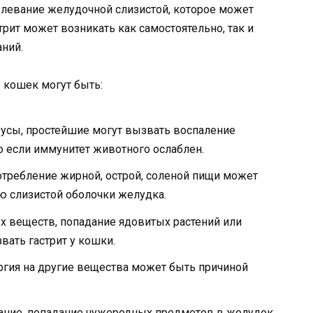
болевание желудочной слизистой, которое может
рит может возникать как самостоятельно, так и
ний.
 кошек могут быть:
русы, простейшие могут вызвать воспаление
о если иммунитет животного ослаблен.
отребление жирной, острой, соленой пищи может
ю слизистой оболочки желудка.
 веществ, попадание ядовитых растений или
ать гастрит у кошки.
ргия на другие вещества может быть причиной
ние, попадание чужеродных предметов в желудок