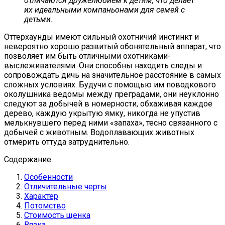
отличаются дружелюбием к детям, что делает
их идеальными компаньонами для семей с
детьми.
Оттерхаунды имеют сильный охотничий инстинкт и
невероятно хорошо развитый обонятельный аппарат, что
позволяет им быть отличными охотниками-
выслеживателями. Они способны находить следы и
сопровождать дичь на значительное расстояние в самых
сложных условиях. Будучи с помощью им поводкового
околушника ведомы между преградами, они неуклонно
следуют за добычей в номерности, обхаживая каждое
дерево, каждую укрытую ямку, никогда не упустив
мелькнувшего перед ними «запаха», тесно связанного с
добычей с животным. Водоплавающих животных
отмерить оттуда затруднительно.
Содержание
Особенности
Отличительные черты
Характер
Потомство
Стоимость щенка
Вязка