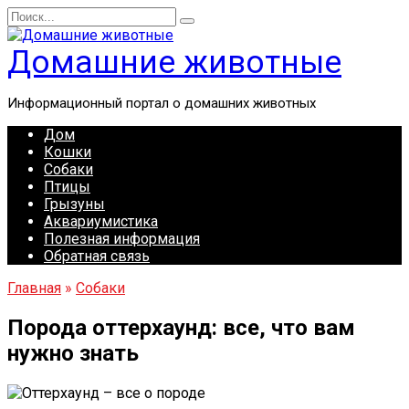
Перейти
Search
к
for:
содержанию
Домашние животные
Информационный портал о домашних животных
Дом
Кошки
Собаки
Птицы
Грызуны
Аквариумистика
Полезная информация
Обратная связь
Главная
»
Собаки
Порода оттерхаунд: все, что вам
нужно знать