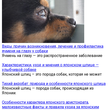
Виды причин возникновения, лечение и профилактика
ячменя на глазу у собаки
Ячмень на глазу — это распространенное заболевание
Характеристики, уход и мнения о японском шпице —
улыбчивой собаке
Японский шпиц – это порода собак, которая не может
Тихий акробат: природа и особенности японского шпица
Японский шпиц — порода собак, происходящая из
Японии.
Особенности характера японского аристократа,
малоизвестные факты и правила ухода за японским