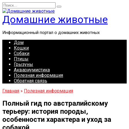
Перейти
Search
к
for:
содержанию
Домашние животные
Информационный портал о домашних животных
Дом
Кошки
Собаки
Птицы
Грызуны
Аквариумистика
Полезная информация
Обратная связь
Главная
»
Полезная информация
Полный гид по австралийскому
терьеру: история породы,
особенности характера и уход за
собакой