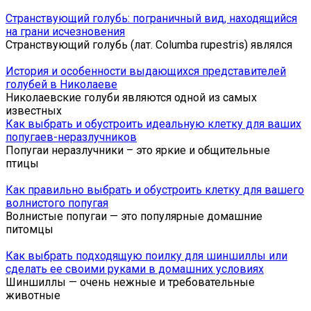
Странствующий голубь: пограничный вид, находящийся
на грани исчезновения
Странствующий голубь (лат. Columba rupestris) являлся
История и особенности выдающихся представителей
голубей в Николаеве
Николаевские голуби являются одной из самых
известных
Как выбрать и обустроить идеальную клетку для ваших
попугаев-неразлучников
Попугаи неразлучники – это яркие и общительные
птицы
Как правильно выбрать и обустроить клетку для вашего
волнистого попугая
Волнистые попугаи — это популярные домашние
питомцы
Как выбрать подходящую поилку для шиншиллы или
сделать ее своими руками в домашних условиях
Шиншиллы — очень нежные и требовательные
животные