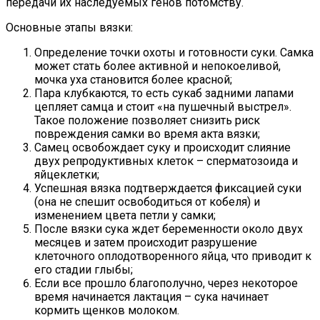
передачи их наследуемых генов потомству.
Основные этапы вязки:
Определение точки охоты и готовности суки. Самка
может стать более активной и непокоеливой,
мочка уха становится более красной;
Пара клубкаются, то есть сукаб задними лапами
цепляет самца и стоит «на пушечный выстрел».
Такое положение позволяет снизить риск
повреждения самки во время акта вязки;
Самец освобождает суку и происходит слияние
двух репродуктивных клеток – сперматозоида и
яйцеклетки;
Успешная вязка подтверждается фиксацией суки
(она не спешит освободиться от кобеля) и
изменением цвета петли у самки;
После вязки сука ждет беременности около двух
месяцев и затем происходит разрушение
клеточного оплодотворенного яйца, что приводит к
его стадии глыбы;
Если все прошло благополучно, через некоторое
время начинается лактация – сука начинает
кормить щенков молоком.