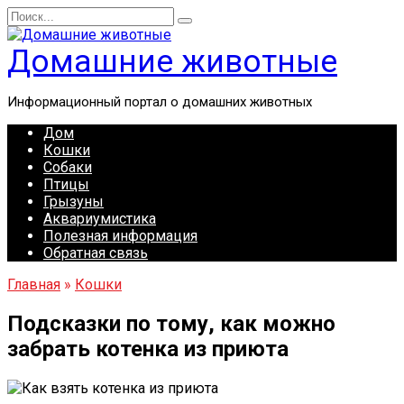
Перейти
Search
к
for:
содержанию
Домашние животные
Информационный портал о домашних животных
Дом
Кошки
Собаки
Птицы
Грызуны
Аквариумистика
Полезная информация
Обратная связь
Главная
»
Кошки
Подсказки по тому, как можно
забрать котенка из приюта