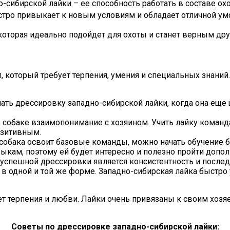
о-сибирской лайки – ее способность работать в составе ох
стро привыкает к новым условиям и обладает отличной ум
 которая идеально подойдет для охоты и станет верным дру
, который требует терпения, умения и специальных знаний
ать дрессировку западно-сибирской лайки, когда она еще щ
 собаке взаимопонимание с хозяином. Учить лайку команда
озитивным.
 собака освоит базовые команды, можно начать обучение 
кам, поэтому ей будет интересно и полезно пройти допо
успешной дрессировки является консистентность и последо
 одной и той же форме. Западно-сибирская лайка быстро
ет терпения и любви. Лайки очень привязаны к своим хозя
Советы по дрессировке западно-сибирской лайки: