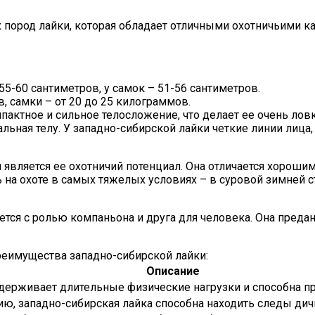
х пород лайки, которая обладает отличными охотничьими к
55-60 сантиметров, у самок – 51-56 сантиметров.
, самки – от 20 до 25 килограммов.
пактное и сильное телосложение, что делает ее очень лов
ьная телу. У западно-сибирской лайки четкие линии лица
 является ее охотничий потенциал. Она отличается хорош
ь на охоте в самых тяжелых условиях – в суровой зимней с
тся с ролью компаньона и друга для человека. Она преданн
еимущества западно-сибирской лайки:
Описание
держивает длительные физические нагрузки и способна п
ю, западно-сибирская лайка способна находить следы дич