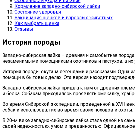
Особенности ухода и питания
Кормление западно-сибирской лайки
Состояние здоровья
Вакцинация щенков и взрослых животных
Как выбрать щенка
Отзывы
История породы
Западно-сибирская лайка – древняя и самобытная порода 
незаменимыми помощниками охотников и пастухов, а их 
История породы окутана легендами и рассказами. Одна из
помощи в бытовых делах. Эта версия находит подтвержден
Западно-сибирская лайка пришла к нам от древних племен
и белка. Собакам приходилось проявлять смекалку, храб
Во время Сибирской экспедиции, проведенной в XVII веке
собак и использовал их во время своих походов и охоты.
В 20-м веке западно-сибирская лайка стала одной из са
своей надежностью, умом и преданностью. Официальное п