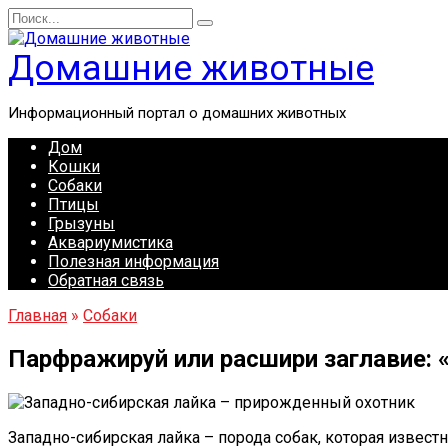
Перейти
Search
к
for:
содержанию
Домашние животные
Информационный портал о домашних животных
Дом
Кошки
Собаки
Птицы
Грызуны
Аквариумистика
Полезная информация
Обратная связь
Главная
»
Собаки
Парфражируй или расшири заглавие: 
Западно-сибирская лайка – порода собак, которая изве