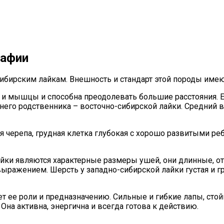
рафии
сибирским лайкам. Внешность и стандарт этой породы имею
 и мышцы и способна преодолевать большие расстояния. Е
него родственника – восточно-сибирской лайки. Средний в
я черепа, грудная клетка глубокая с хорошо развитыми ре
айки являются характерные размеры ушей, они длинные, о
выражением. Шерсть у западно-сибирской лайки густая и г
ет ее роли и предназначению. Сильные и гибкие лапы, с
на активна, энергична и всегда готова к действию.