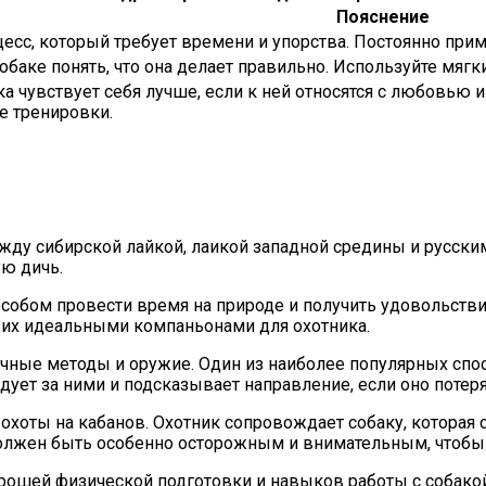
Пояснение
есс, который требует времени и упорства. Постоянно прим
баке понять, что она делает правильно. Используйте мяг
а чувствует себя лучше, если к ней относятся с любовью и
е тренировки.
ежду сибирской лайкой, лаикой западной средины и русск
ую дичь.
особом провести время на природе и получить удовольстви
т их идеальными компаньонами для охотника.
чные методы и оружие. Один из наиболее популярных спос
дует за ними и подсказывает направление, если оно потеря
хоты на кабанов. Охотник сопровождает собаку, которая сл
должен быть особенно осторожным и внимательным, чтобы
хорошей физической подготовки и навыков работы с собако