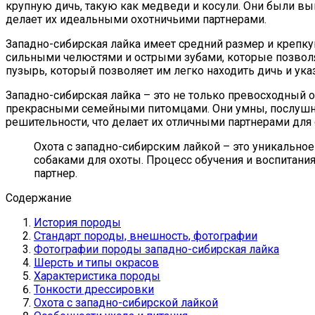
крупную дичь, такую как медведи и косули. Они были вы
делает их идеальными охотничьими партнерами.
Западно-сибирская лайка имеет средний размер и крепк
сильными челюстями и острыми зубами, которые позволяю
пузырь, который позволяет им легко находить дичь и ук
Западно-сибирская лайка – это не только превосходный 
прекрасными семейными питомцами. Они умны, послушны
решительности, что делает их отличными партнерами для 
Охота с западно-сибирским лайкой – это уникально
собаками для охоты. Процесс обучения и воспитани
партнер.
Содержание
История породы
Стандарт породы, внешность, фотографии
Фотографии породы западно-сибирская лайка
Шерсть и типы окрасов
Характеристика породы
Тонкости дрессировки
Охота с западно-сибирской лайкой