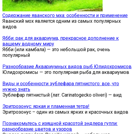
Содержание яванского мха: особенности и применение
Яванский мох является одним из самых популярных
видов
Ябби: рак для аквариума, прекрасное дополнение к
вашему водному миру
Ябби (или камбала) — это небольшой рак, очень
популярный
Разнообразие Аквариумных видов рыб Юлидохромисов
Юлидохромисы — это популярная рыба для аквариумов
Виды и особенности эублефара пятнистого: все, что
нужно знать
Эублефар пятнистый (лат. Carinatogecko oliveri) — вид
Эритрозонус: яркая и пламенная тетра!
Эритрозонус – один из самых ярких и красочных видов
Познакомьтесь с изящной красотой эндлера гуппи:
разнообразие цветов и узоров