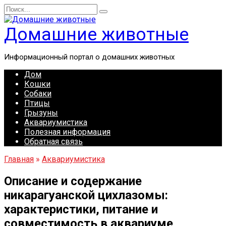
Перейти
Search
к
for:
содержанию
Домашние животные
Информационный портал о домашних животных
Дом
Кошки
Собаки
Птицы
Грызуны
Аквариумистика
Полезная информация
Обратная связь
Главная
»
Аквариумистика
Описание и содержание
никарагуанской цихлазомы:
характеристики, питание и
совместимость в аквариуме