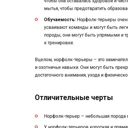
чтобы она оставалась здоровой и чист
мытья, чтобы предотвратить образова
Обучаемость:
Норфолк-терьеры очень
усваивают команды и могут быть легк
породы, они могут быть упрямыми и т
к тренировке.
Вцелом, норфолк-терьеры – это замечате
и охотничьи навыки. Они могут быть пре
достаточного внимания, ухода и физическо
Отличительные черты
Норфолк-терьер — небольшая порода со
У норфолк-терьеров короткая и пряма