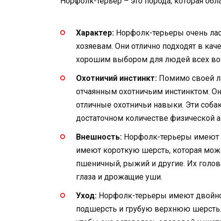
Норфолк-терьер – это порода, которая об
Характер:
Норфолк-терьеры очень ла
хозяевам. Они отлично подходят в кач
хорошим выбором для людей всех во
Охотничий инстинкт:
Помимо своей л
отчаянным охотничьим инстинктом. Он
отличные охотничьи навыки. Эти соба
достаточном количестве физической а
Внешность:
Норфолк-терьеры имеют к
имеют короткую шерсть, которая мож
пшеничный, рыжий и другие. Их голов
глаза и дрожащие уши.
Уход:
Норфолк-терьеры имеют двойно
подшерсть и грубую верхнюю шерсть. 