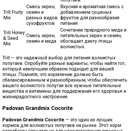
Смесь зерен,
Вкусная и ароматная смесь с
Trill Fruity
семян и
добавлением сушеных
Mix
разных видов
фруктов для разнообразия
сухофруктов
питания.
Сочетание природного меда и
Trill Honey
Смесь зерен,
питательных зерен и семян,
& Seed
семян и меда
обогащает диету птицы
Mix
волнистых.
Trill — это надежный выбор для питания волнистых
попугаев. Опробуйте разные варианты, чтобы найти тот,
который наилучшим образом подходит для вашей
птицы. Помните, что кормление должно быть
сбалансированным и разнообразным, чтобы обеспечить
вашего волнистого попугая все нужные питательные
вещества и витамины для поддержания его здоровья и
жизнерадостного настроения.
Padovan Grandmix Cocorite
Padovan Grandmix Cocorite
— это один из лучших
кормов для волнистых попугаев на рынке. Этот корм
разработан специально для удовлетворения пищевых