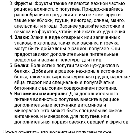
Фрукты:
Фрукты также являются важной частью
рациона волнистых попугаев. Придерживайтесь
разнообразия и предлагайте им свежие фрукты,
такие как яблоки, груши, виноград, сливы, манго,
апельсины и ягоды. Заранее удаляйте косточки и
семена из фруктов, чтобы избежать их удушения.
Злаки:
Злаки в виде отварных или запеченных
злаковых хлопьев, таких как овсянка и гречка,
могут быть добавлены в рацион попугаев. Они
предоставляют дополнительные питательные
вещества и вариант текстуры для птиц.
Белки:
Волнистые попугаи также нуждаются в
белках. Добавьте в рацион нежирные источники
белка, такие как вареная куринная грудка, вареные
яйца, творог или специальные попугайчатые
батончики с высоким содержанием протеина.
Витамины и минералы:
Для дополнительного
питания волнистых попугаев внесите в рацион
дополнительные источники витаминов и
минералов. Это может быть специальная смесь
витаминов и минералов для попугаев или
дополнительная порция свежих овощей и фруктов.
Нужно отметить, что волнистым попугаям также