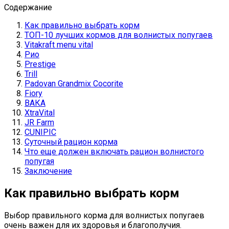
Содержание
Как правильно выбрать корм
ТОП-10 лучших кормов для волнистых попугаев
Vitakraft menu vital
Рио
Prestige
Trill
Padovan Grandmix Cocorite
Fiory
ВАКА
XtraVital
JR Farm
CUNIPIC
Суточный рацион корма
Что еще должен включать рацион волнистого
попугая
Заключение
Как правильно выбрать корм
Выбор правильного корма для волнистых попугаев
очень важен для их здоровья и благополучия.