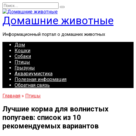
Перейти
Search
к
for:
содержанию
Домашние животные
Информационный портал о домашних животных
Дом
Кошки
Собаки
Птицы
Грызуны
Аквариумистика
Полезная информация
Обратная связь
Главная
»
Птицы
Лучшие корма для волнистых
попугаев: список из 10
рекомендуемых вариантов