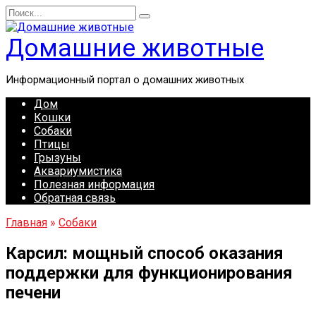
Перейти
Search
к
for:
содержанию
Домашние животные
Информационный портал о домашних животных
Дом
Кошки
Собаки
Птицы
Грызуны
Аквариумистика
Полезная информация
Обратная связь
Главная
»
Собаки
Карсил: мощный способ оказания
поддержки для функционирования
печени