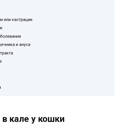
ии или кастрации
и
аболевания
ечника и ануса
тракта
з
а
 в кале у кошки