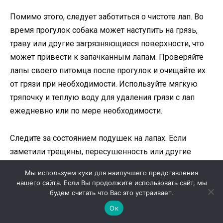
Помимо этого, следует заботиться о чистоте лап. Во
время прогулок собака может наступить на грязь,
траву или другие загрязняющиеся поверхности, что
может привести к запачканным лапам. Проверяйте
лапы своего питомца после прогулок и очищайте их
от грязи при необходимости. Используйте мягкую
тряпочку и теплую воду для удаления грязи с лап
ежедневно или по мере необходимости.
Следите за состоянием подушек на лапах. Если
заметили трещины, пересушенность или другие
проблемы с подушками, рекомендуется обратиться к
Мы используем куки для наилучшего представления
ветеринару. Он сможет посоветовать специальные
нашего сайта. Если Вы продолжите использовать сайт, мы
средства для ухода за подушками и
будем считать что Вас это устраивает.
проконсультировать по вопросу их лечения.
Ок