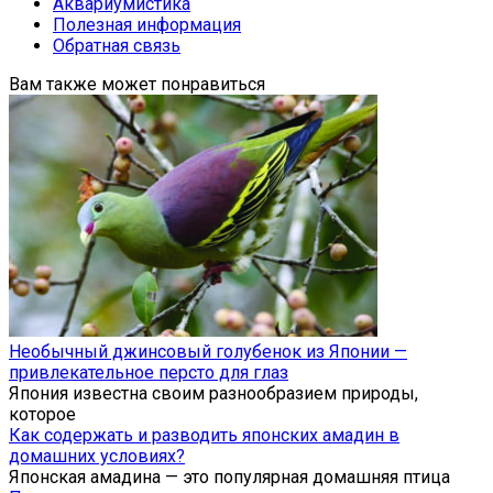
Аквариумистика
Полезная информация
Обратная связь
Вам также может понравиться
Необычный джинсовый голубенок из Японии —
привлекательное персто для глаз
Япония известна своим разнообразием природы,
которое
Как содержать и разводить японских амадин в
домашних условиях?
Японская амадина — это популярная домашняя птица