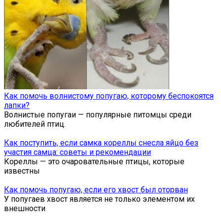
Как помочь волнистому попугаю, которому беспокоятся
лапки?
Волнистые попугаи — популярные питомцы среди
любителей птиц.
Как поступить, если самка кореллы снесла яйцо без
участия самца: советы и рекомендации
Кореллы — это очаровательные птицы, которые
известны
Как помочь попугаю, если его хвост был оторван
У попугаев хвост является не только элементом их
внешности