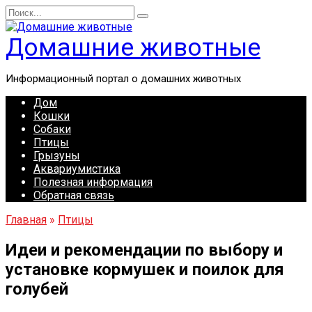
Перейти
Search
к
for:
содержанию
Домашние животные
Информационный портал о домашних животных
Дом
Кошки
Собаки
Птицы
Грызуны
Аквариумистика
Полезная информация
Обратная связь
Главная
»
Птицы
Идеи и рекомендации по выбору и
установке кормушек и поилок для
голубей