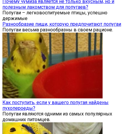
Почему чумиза является не только вкусным, но и
полезным лакомством для попугаев?
Попугаи – легковоспитуемые птицы, успешно
держимые
Разнообразие пищи, которую предпочитают попугаи
Попугаи весьма разнообразны в своем рационе.
Как поступить, если у вашего попугая найдены
пухопероеды?
Попугаи являются одними из самых популярных
домашних питомцев.