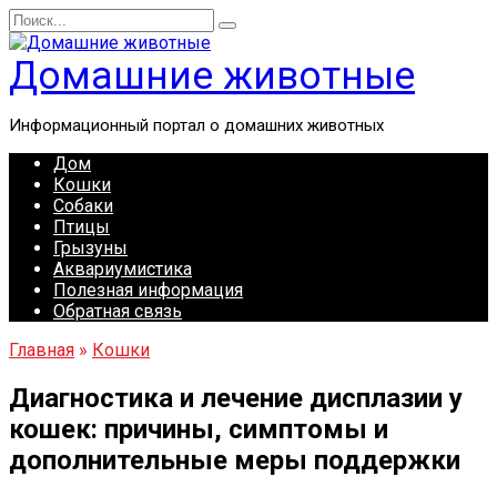
Перейти
Search
к
for:
содержанию
Домашние животные
Информационный портал о домашних животных
Дом
Кошки
Собаки
Птицы
Грызуны
Аквариумистика
Полезная информация
Обратная связь
Главная
»
Кошки
Диагностика и лечение дисплазии у
кошек: причины, симптомы и
дополнительные меры поддержки