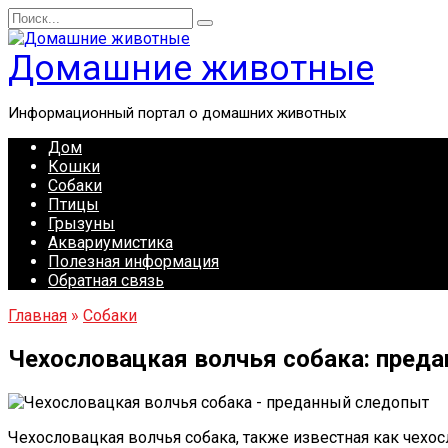
Перейти
Search
к
for:
содержанию
Домашние животные
Информационный портал о домашних животных
Дом
Кошки
Собаки
Птицы
Грызуны
Аквариумистика
Полезная информация
Обратная связь
Главная
»
Собаки
Чехословацкая волчья собака: пред
Чехословацкая волчья собака, также известная как чехос