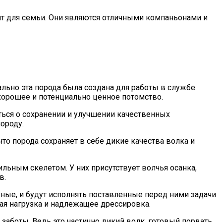
ит для семьи. Они являются отличными компаньонами и
льно эта порода была создана для работы в службе
 хорошее и потенциально ценное потомство.
ться о сохранении и улучшении качественных
ороду.
что порода сохраняет в себе дикие качества волка и
льным скелетом. У них присутствует волчья осанка,
в.
ерные, и будут исполнять поставленные перед ними задачи
ая нагрузка и надлежащее дрессировка.
заботы. Ведь это частично дикий волк, готовый порвать