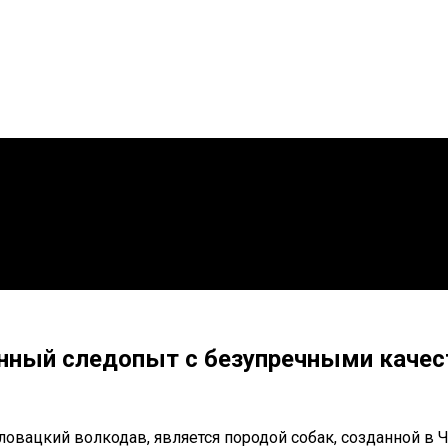
анный следопыт с безупречными каче
ловацкий волкодав, является породой собак, созданной в 