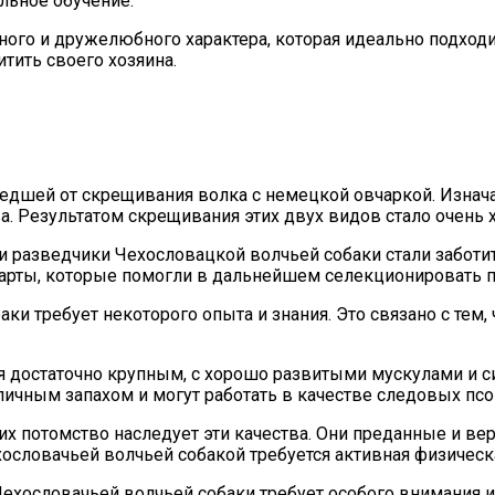
льное обучение.
ьного и дружелюбного характера, которая идеально подход
тить своего хозяина.
едшей от скрещивания волка с немецкой овчаркой. Изнача
ва. Результатом скрещивания этих двух видов стало очень
и разведчики Чехословацкой волчьей собаки стали заботи
дарты, которые помогли в дальнейшем селекционировать п
и требует некоторого опыта и знания. Это связано с тем, 
 достаточно крупным, с хорошо развитыми мускулами и си
личным запахом и могут работать в качестве следовых псо
 их потомство наследует эти качества. Они преданные и в
ословачьей волчьей собакой требуется активная физическ
ехословачьей волчьей собаки требует особого внимания и 