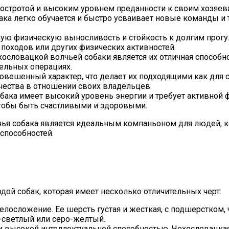
 остротой и высоким уровнем преданности к своим хозяев
ака легко обучается и быстро усваивает новые команды и
ую физическую выносливость и стойкость к долгим прогул
походов или других физических активностей.
ословацкой волчьей собаки является их отличная способн
тельных операциях.
вешенный характер, что делает их подходящими как для с
чества в отношении своих владельцев.
обака имеет высокий уровень энергии и требует активной
чтобы быть счастливыми и здоровыми.
чья собака является идеальным компаньоном для людей, к
способностей.
дой собак, которая имеет несколько отличительных черт:
елосложение. Ее шерсть густая и жесткая, с подшерстком,
-светлый или серо-желтый.
ю и высокой интеллектуальной способностью. Чехословацк