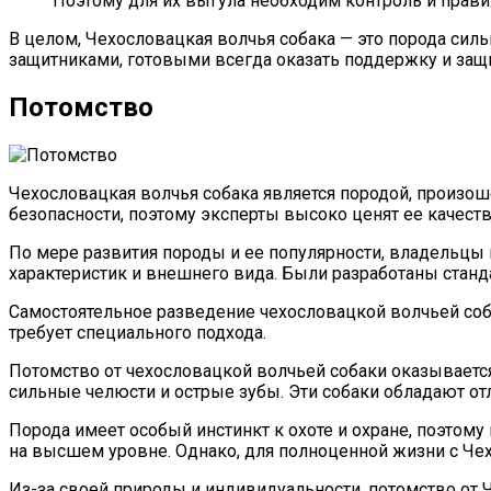
Поэтому для их выгула необходим контроль и прави
В целом, Чехословацкая волчья собака — это порода сил
защитниками, готовыми всегда оказать поддержку и защи
Потомство
Чехословацкая волчья собака является породой, произош
безопасности, поэтому эксперты высоко ценят ее качест
По мере развития породы и ее популярности, владельцы 
характеристик и внешнего вида. Были разработаны стан
Самостоятельное разведение чехословацкой волчьей собак
требует специального подхода.
Потомство от чехословацкой волчьей собаки оказывается
сильные челюсти и острые зубы. Эти собаки обладают от
Порода имеет особый инстинкт к охоте и охране, поэтому
на высшем уровне. Однако, для полноценной жизни с Чех
Из-за своей природы и индивидуальности, потомство от Ч