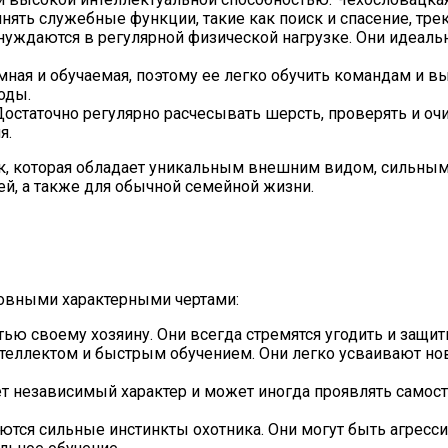
нять служебные функции, такие как поиск и спасение, трек
нуждаются в регулярной физической нагрузке. Они идеально
ная и обучаемая, поэтому ее легко обучить командам и вы
оды.
 Достаточно регулярно расчесывать шерсть, проверять и оч
я.
бак, которая обладает уникальным внешним видом, сильны
й, а также для обычной семейной жизни.
овными характерными чертами:
стью своему хозяину. Они всегда стремятся угодить и защи
нтеллектом и быстрым обучением. Они легко усваивают н
ет независимый характер и может иногда проявлять самосто
няются сильные инстинкты охотника. Они могут быть агрес