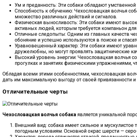
Ум и преданность: Эти собаки обладают умственной
Способность к обучению: Чехословацкая волчья соб
множество различных действий и сигналов.
Физическая выносливость: Эти собаки имеют высок
активных людей, которым требуется компаньон для 
Отличные следопыты: Одним из главных качеств чех
обоняние и успешно используются в поиске и спаса
Уравновешенный характер: Эти собаки имеют уравно
дружелюбны, но могут проявлять защитнические ка
Высокий уровень энергии: Чехословацкая волчья с
прогулках и занятиях физическими упражнениями, 
Обладая всеми этими особенностями, чехословацкая вол
дать им максимальную выгоду от своей привязанности и 
Отличительные черты
Чехословацкая волчья собака
является уникальной поро
Внешний вид: собака имеет сильное и мускулистое т
погодным условиям. Основной окрас шерсти — серо
Характер: порода отличается отвагой, преданность