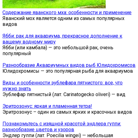
Содержание яванского мха: особенности и применение
Яванский мох является одним из самых популярных
видов
Ябби: рак для аквариума, прекрасное дополнение к
вашему водному миру
Ябби (или камбала) — это небольшой рак, очень
популярный
Разнообразие Аквариумных видов рыб Юлидохромисов
Юлидохромисы — это популярная рыба для аквариумов
Виды и особенности эублефара пятнистого: все, что
нужно знать
Эублефар пятнистый (лат. Carinatogecko oliveri) — вид
Эритрозонус: яркая и пламенная тетра!
Эритрозонус – один из самых ярких и красочных видов
Познакомьтесь с изящной красотой эндлера гуппи:
разнообразие цветов и узоров
Эндлер гуппи (лат. Poecilia wingei) — небольшая