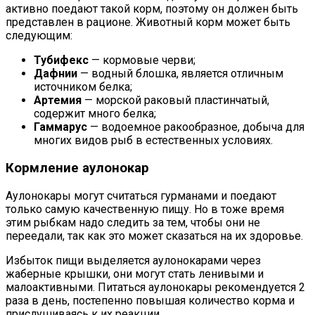
активно поедают такой корм, поэтому он должен быть
представлен в рационе. Животный корм может быть
следующим:
Тубифекс
— кормовые черви;
Дафнии
— водный блошка, является отличным
источником белка;
Артемия
— морской раковый пластинчатый,
содержит много белка;
Гаммарус
— водоемное ракообразное, добыча для
многих видов рыб в естественных условиях.
Кормление аулонокар
Аулонокары могут считаться гурманами и поедают
только самую качественную пищу. Но в тоже время
этим рыбкам надо следить за тем, чтобы они не
переедали, так как это может сказаться на их здоровье.
Избыток пищи выделяется аулонокарами через
жаберные крышки, они могут стать ленивыми и
малоактивными. Питаться аулонокары рекомендуется 2
раза в день, постепенно повышая количество корма и
прислушиваясь к их реакции.