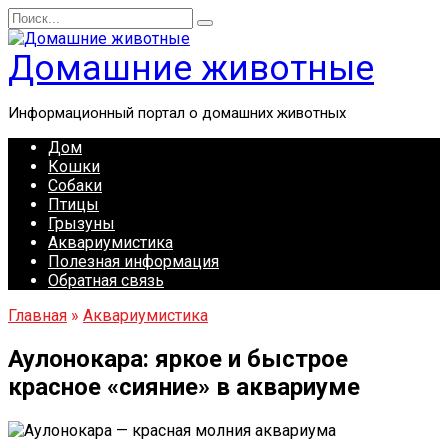
Перейти
Search
к
for:
содержанию
Домашние животные
Информационный портал о домашних животных
Дом
Кошки
Собаки
Птицы
Грызуны
Аквариумистика
Полезная информация
Обратная связь
Главная
»
Аквариумистика
Аулонокара: яркое и быстрое
красное «сияние» в аквариуме