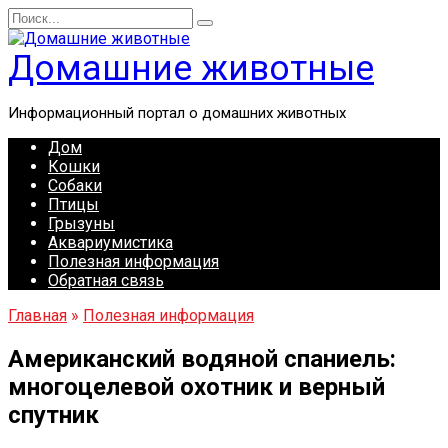
Перейти
Search
к
for:
содержанию
Домашние животные
Информационный портал о домашних животных
Дом
Кошки
Собаки
Птицы
Грызуны
Аквариумистика
Полезная информация
Обратная связь
Главная
»
Полезная информация
Американский водяной спаниель:
многоцелевой охотник и верный
спутник