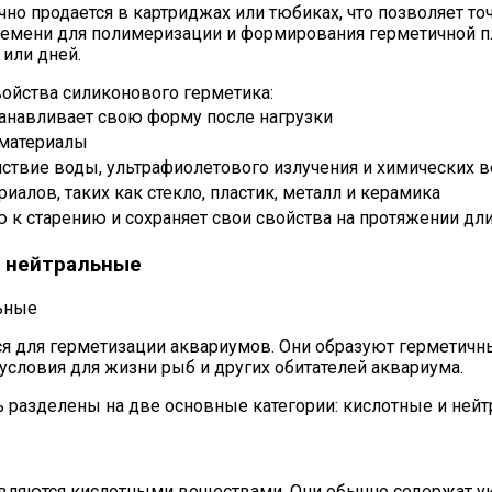
о продается в картриджах или тюбиках, что позволяет точ
ремени для полимеризации и формирования герметичной п
или дней.
ойства силиконового герметика:
танавливает свою форму после нагрузки
 материалы
твие воды, ультрафиолетового излучения и химических 
иалов, таких как стекло, пластик, металл и керамика
 к старению и сохраняет свои свойства на протяжении дл
и нейтральные
я для герметизации аквариумов. Они образуют герметичны
словия для жизни рыб и других обитателей аквариума.
 разделены на две основные категории: кислотные и нейт
 являются кислотными веществами. Они обычно содержат у