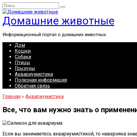
Перейти
Search
к
for:
содержанию
Домашние животные
Информационный портал о домашних животных
Дом
Кошки
Собаки
Птицы
Грызуны
Аквариумистика
Полезная информация
Обратная связь
Главная
»
Аквариумистика
Все, что вам нужно знать о применен
Если вы занимаетесь аквариумистикой, то наверняка зна