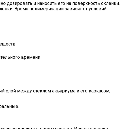
но дозировать и наносить его на поверхность склейки.
ленки. Время полимеризации зависит от условий
веществ
ительного времени
й слой между стеклом аквариума и его каркасом,
ральные.
ксусную кислоту в своем составе. Использование