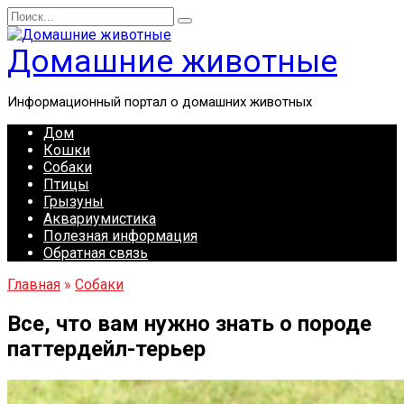
Перейти
Search
к
for:
содержанию
Домашние животные
Информационный портал о домашних животных
Дом
Кошки
Собаки
Птицы
Грызуны
Аквариумистика
Полезная информация
Обратная связь
Главная
»
Собаки
Все, что вам нужно знать о породе
паттердейл-терьер