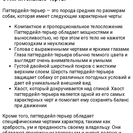
Паттердейл-терьер — это порода средних по размерам
собак, которая имеет следующие характерные черты:
Компактное и пропорциональное телосложение.
Паттердейл-терьер обладает мощностями и
выносливостью, но при этом его тело не кажется
громоздким и неуклюжим.
Голова с выраженными чертами и яркими глазами.
Глаза паттердейл-терьера обычно темного цвета и
выглядят очень внимательными и умными.
Густой двойной шерстный покров с жестким
верхним слоем. Шерсть паттердейл-терьера
защищает собаку от различных погодных условий и
дает ей уникальный внешний вид.
Хвост, который докручивается над спиной. Хвост
паттердейл-терьера является одной из его самых
характерных черт и помогает ему сохранять баланс
при движении.
Кроме того, паттердейл-терьер обладает
специфическими чертами характера, такими как
храбрость, ум и преданность своему владельцу. Они
обладают прекрасным здоровьем и живут долгую и