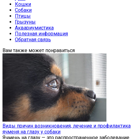
Кошки
Собаки
Птицы
Грызуны
Аквариумистика
Полезная информация
Обратная связь
Вам также может понравиться
Виды причин возникновения, лечение и профилактика
ячменя на глазу у собаки
Ячмень на глазу — это распространенное заболевание