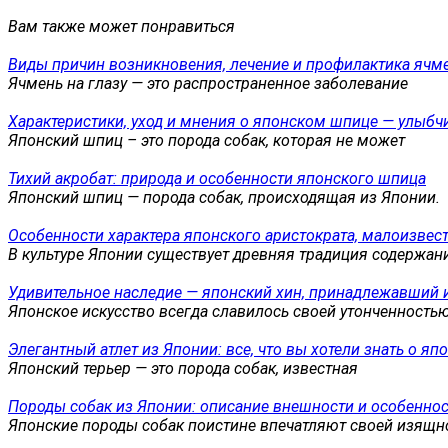
Вам также может понравиться
Виды причин возникновения, лечение и профилактика ячмен
Ячмень на глазу — это распространенное заболевание
Характеристики, уход и мнения о японском шпице — улыбч
Японский шпиц – это порода собак, которая не может
Тихий акробат: природа и особенности японского шпица
Японский шпиц — порода собак, происходящая из Японии.
Особенности характера японского аристократа, малоизвес
В культуре Японии существует древняя традиция содержан
Удивительное наследие — японский хин, принадлежавший 
Японское искусство всегда славилось своей утонченность
Элегантный атлет из Японии: все, что вы хотели знать о яп
Японский терьер — это порода собак, известная
Породы собак из Японии: описание внешности и особеннос
Японские породы собак поистине впечатляют своей изящ