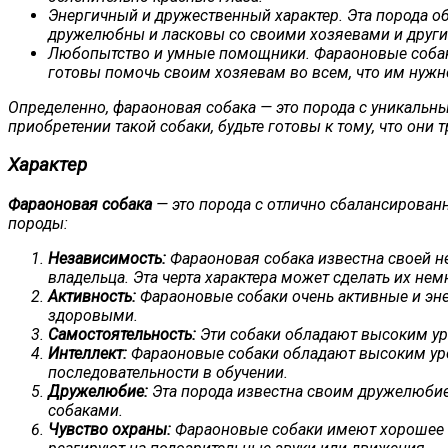
Энергичный и дружественный характер. Эта порода об
дружелюбны и ласковы со своими хозяевами и друг
Любопытство и умные помощники. Фараоновые собаки 
готовы помочь своим хозяевам во всем, что им нужн
Определенно, фараоновая собака — это порода с уникальн
приобретении такой собаки, будьте готовы к тому, что они
Характер
Фараоновая собака
— это порода с отлично сбалансированн
породы:
Независимость:
Фараоновая собака известна своей н
владельца. Эта черта характера может сделать их не
Активность:
Фараоновые собаки очень активные и эне
здоровыми.
Самостоятельность:
Эти собаки обладают высоким ур
Интеллект:
Фараоновые собаки обладают высоким уров
последовательности в обучении.
Дружелюбие:
Эта порода известна своим дружелюбие
собаками.
Чувство охраны:
Фараоновые собаки имеют хорошее ч