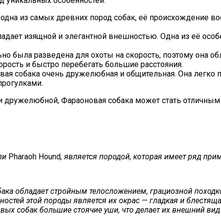
яд уникальных особенностей:
одна из самых древних пород собак, её происхождение во
ладает изящной и элегантной внешностью. Одна из её особе
льно была разведена для охоты на скорость, поэтому она 
рость и быстро перебегать большие расстояния.
я собака очень дружелюбная и общительная. Она легко по
прогулками.
й и дружелюбной, Фараоновая собака может стать отличным
ли
Pharaoh Hound
, является породой, которая имеет ряд при
ака обладает стройным телосложением, грациозной походк
остей этой породы является их окрас — гладкая и блестяща
овых собак большие стоячие уши, что делает их внешний ви