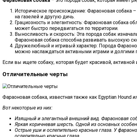
Фараоновая собака
– это порода собак, которая имеет р
Историческое происхождение: Фараоновая собака – 
на газелей и другую дичь.
Грациозность и элегантность: Фараоновая собака об
может быстро передвигаться по территории.
Выносливость и скорость: Эта порода собак изнача
Фараоновая собака способна развивать высокую ско
Дружелюбный и игривый характер: Порода Фараонова
можно наслаждаться активными играми и долгими 
Если вы ищете собаку, которая будет красивой, активно
Отличительные черты
Фараоновая собака, известная также как Egyptian Hound
и
Вот некоторые из них:
Изящный и элегантный внешний вид. Фараоновая соб
Яркая коричневая шерсть. Одной из основных особенн
Острые уши и ослепительно красные глаза. У фараон
ослепительно красные глаза.