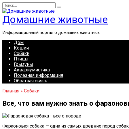
Перейти
Search
к
for:
содержанию
Домашние животные
Информационный портал о домашних животных
Дом
Кошки
Собаки
Птицы
Грызуны
Аквариумистика
Полезная информация
Обратная связь
Главная
»
Собаки
Все, что вам нужно знать о фараоно
Фараоновая собака — одна из самых древних пород собак