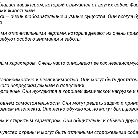
ладает характером, который отличается от других собак. Ф
ими животными.
— очень любознательные и умные существа. Они всегда буду
о.
ыми отличительными чертами, которые делают их очень при
 требуют особого внимания и заботы.
ым характером. Очень часто описывают ее как независимую,
езависимостью и независимостью. Они могут быть достаточ
много непредсказуемыми в поведении.
ргичные. Они нуждаются в хорошей физической нагрузке и 
овнем самостоятельности. Они могут решать задачи и прин
нем интеллекта. Они легко обучаются, но могут быть дово
м и открытым характером. Они общительны и обычно дружел
увство охраны и могут быть отличными сторожевыми собак