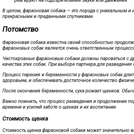
реагируют на подозрительные звуки или движения.
В целом, фараоновая собака — это порода с уникальным и 
прекрасными и преданными спутниками.
Потомство
Фараоновая собака известна своей способностью продолжа
фараоновых собак является очень ответственным процесс
Чистокровные фараоновые собаки должны пароваться с др
качества этих собак. При выборе партнера для разведения
Процесс парения и беременности у фараоновых собак длитс
здоровьем, и обеспечивать достаточное количество физиче
После окончания беременности, сука рожает щенков. Обычн
Важно помнить, что процесс разведения и продолжение пор
времени и усилий заботе о щенках и их воспитании.
Стоимость щенка
Стоимость щенка фараоновой собаки может значительно в