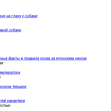
я на глазу у собаки
ивой собаке
тные факты и правила ухода за японским хином
ия
императору
ю
онском терьере
тей характера
ностью