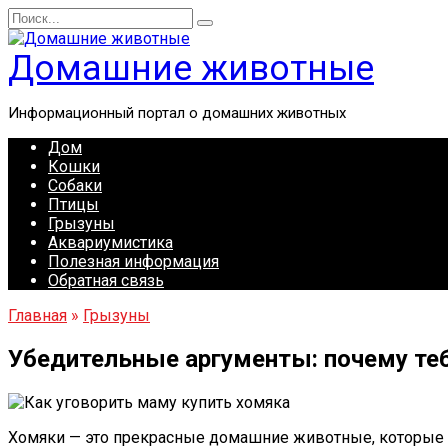
Перейти
Search
к
for:
содержанию
Домашние животные
Информационный портал о домашних животных
Дом
Кошки
Собаки
Птицы
Грызуны
Аквариумистика
Полезная информация
Обратная связь
Главная
»
Грызуны
Убедительные аргументы: почему теб
Хомяки — это прекрасные домашние животные, которые м