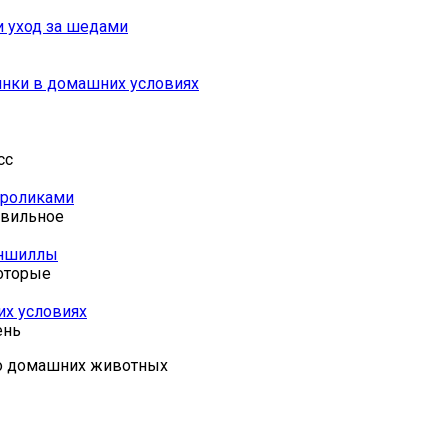
и уход за шедами
инки в домашних условиях
сс
кроликами
авильное
иншиллы
оторые
их условиях
ень
о домашних животных