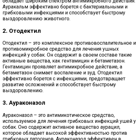
обладает широким спектром антимикробного действия.
Ауракальм эффективно борется с бактериальными и
грибковыми инфекциями и способствует быстрому
выздоровлению животного.
2. Отодектил
Отодектил – это комплексное противовоспалительное и
противомикробное средство для лечения ушных
инфекций у собак. Он содержит в своем составе такие
активные вещества, как гентамицин и бетаметазон.
Гентамицин проявляет антимикробное действие, а
бетаметазон снимает воспаление и зуд. Отодектил
эффективно борется с инфекциями, предотвращает
развитие осложнений и способствует быстрому
выздоровлению.
3. Аураконазол
Аураконазол – это антимикотическое средство,
используемое для лечения грибковых инфекций ушей у
собак. Оно содержит активное вещество аурацил,
которое обладает высокой эффективностью против
грибковых патогенов. Аураконазол эффективен в