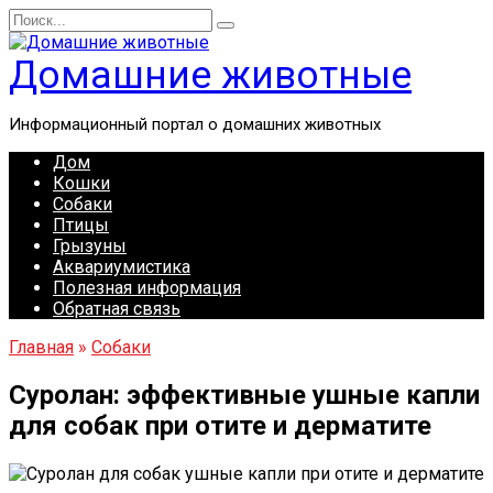
Перейти
Search
к
for:
содержанию
Домашние животные
Информационный портал о домашних животных
Дом
Кошки
Собаки
Птицы
Грызуны
Аквариумистика
Полезная информация
Обратная связь
Главная
»
Собаки
Суролан: эффективные ушные капли
для собак при отите и дерматите