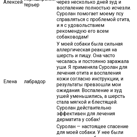
Алексей
через несколько дней зуд и
терьер
воспаление полностью исчезли.
Суролан помогает моему псу
справляться с проблемой отита,
и я с удовольствием
рекомендую его всем
собаководам!
У моей собаки была сильная
аллергическая реакция на
шерсть и пищу. Она часто
чесалась и постоянно заражала
уши. Я применяла Суролан для
лечения отита и воспаления
кожи согласно инструкции, и
Елена
лабрадор
результаты превзошли мои
ожидания. Воспаление и зуд
ушей уменьшились, а шерсть
стала мягкой и блестящей.
Суролан действительно
эффективен для лечения
дерматита у собак!
Суролан — настоящее спасение
для моей собаки. У нее были