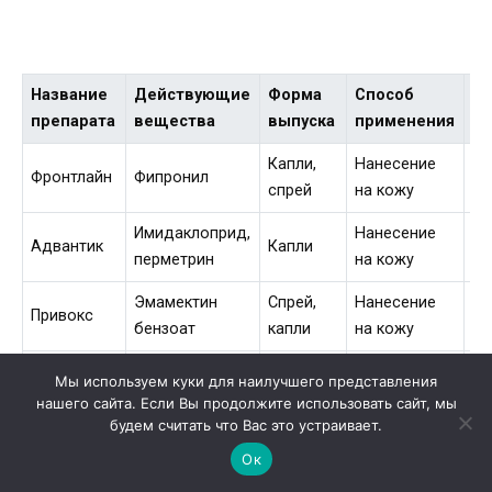
Название
Действующие
Форма
Способ
Д
препарата
вещества
выпуска
применения
де
Капли,
Нанесение
Фронтлайн
Фипронил
1 
спрей
на кожу
Имидаклоприд,
Нанесение
Адвантик
Капли
1 
перметрин
на кожу
Эмамектин
Спрей,
Нанесение
Привокс
1 
бензоат
капли
на кожу
Дельтаметрин,
Мы используем куки для наилучшего представления
Спрей,
Нанесение
Детинекс
пиперонил
1 
нашего сайта. Если Вы продолжите использовать сайт, мы
капли
на кожу
бутооксид
будем считать что Вас это устраивает.
Ок
Милбемицин
Пероральное