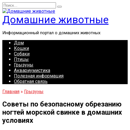
Перейти
Search
к
for:
содержанию
Домашние животные
Информационный портал о домашних животных
Дом
Кошки
Собаки
Птицы
Грызуны
Аквариумистика
Полезная информация
Обратная связь
Главная
»
Грызуны
Советы по безопасному обрезанию
ногтей морской свинке в домашних
условиях