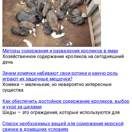
Методы содержания и разведения кроликов в ямах
Хозяйственное содержание кроликов на сегодняшний
день
Зачем хомячки набивают свои ротики и какую роль
играют их защечные мешочки?
Хомяки — маленькие, но невероятно интересные
существа.
Как обеспечить достойное содержание кроликов: выбор
и уход за шедами
Шеды — это ограждения, которые используются для
Список необходимых вещей для содержания морской
свинки в домашних условиях