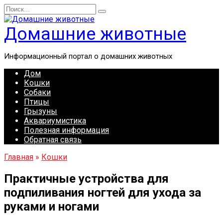
Перейти
Search
к
for:
содержанию
Домашние животные
Информационный портал о домашних животных
Дом
Кошки
Собаки
Птицы
Грызуны
Аквариумистика
Полезная информация
Обратная связь
Главная
»
Кошки
Практичные устройства для
подпиливания ногтей для ухода за
руками и ногами