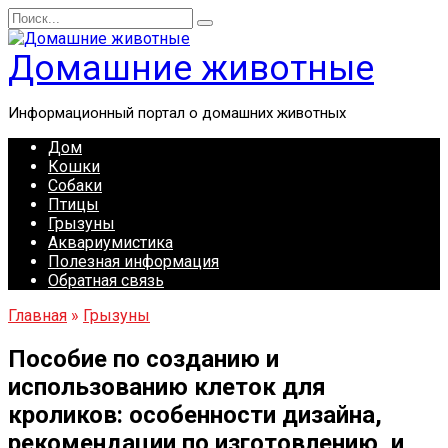
Перейти
Search
к
for:
содержанию
Домашние животные
Информационный портал о домашних животных
Дом
Кошки
Собаки
Птицы
Грызуны
Аквариумистика
Полезная информация
Обратная связь
Главная
»
Грызуны
Пособие по созданию и
использованию клеток для
кроликов: особенности дизайна,
рекомендации по изготовлению, и