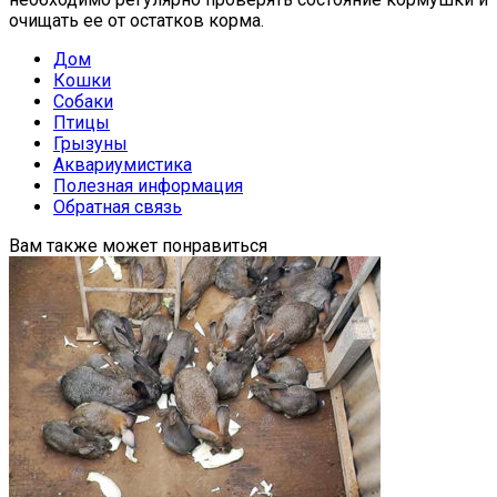
очищать ее от остатков корма.
Дом
Кошки
Собаки
Птицы
Грызуны
Аквариумистика
Полезная информация
Обратная связь
Вам также может понравиться