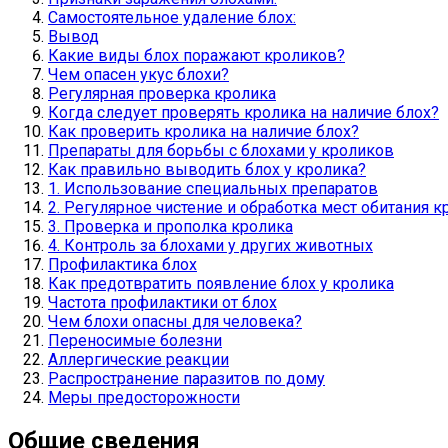
Самостоятельное удаление блох:
Вывод
Какие виды блох поражают кроликов?
Чем опасен укус блохи?
Регулярная проверка кролика
Когда следует проверять кролика на наличие блох?
Как проверить кролика на наличие блох?
Препараты для борьбы с блохами у кроликов
Как правильно выводить блох у кролика?
1. Использование специальных препаратов
2. Регулярное чистение и обработка мест обитания к
3. Проверка и прополка кролика
4. Контроль за блохами у других животных
Профилактика блох
Как предотвратить появление блох у кролика
Частота профилактики от блох
Чем блохи опасны для человека?
Переносимые болезни
Аллергические реакции
Распространение паразитов по дому
Меры предосторожности
Общие сведения