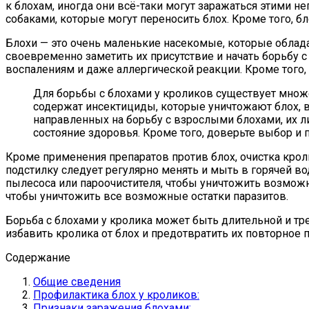
к блохам, иногда они всё-таки могут заражаться этими н
собаками, которые могут переносить блох. Кроме того, б
Блохи — это очень маленькие насекомые, которые облад
своевременно заметить их присутствие и начать борьбу с
воспалениям и даже аллергической реакции. Кроме того,
Для борьбы с блохами у кроликов существует множе
содержат инсектициды, которые уничтожают блох, 
направленных на борьбу с взрослыми блохами, их ли
состояние здоровья. Кроме того, доверьте выбор и
Кроме применения препаратов против блох, очистка крол
подстилку следует регулярно менять и мыть в горячей в
пылесоса или пароочистителя, чтобы уничтожить возмож
чтобы уничтожить все возможные остатки паразитов.
Борьба с блохами у кролика может быть длительной и т
избавить кролика от блох и предотвратить их повторное 
Содержание
Общие сведения
Профилактика блох у кроликов:
Признаки заражения блохами: