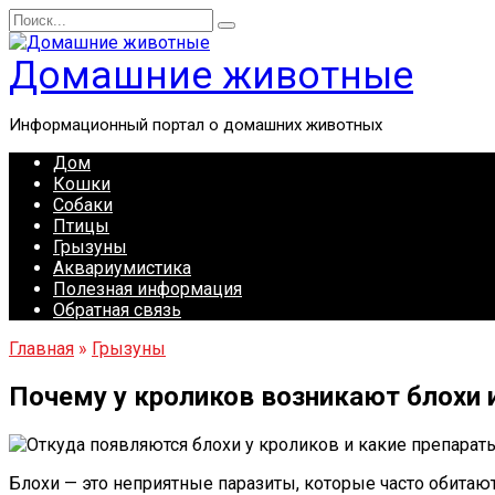
Перейти
Search
к
for:
содержанию
Домашние животные
Информационный портал о домашних животных
Дом
Кошки
Собаки
Птицы
Грызуны
Аквариумистика
Полезная информация
Обратная связь
Главная
»
Грызуны
Почему у кроликов возникают блохи 
Блохи — это неприятные паразиты, которые часто обитаю