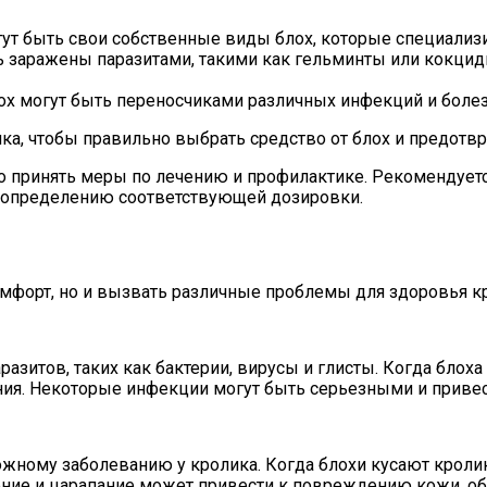
ут быть свои собственные виды блох, которые специализ
 заражены паразитами, такими как гельминты или кокциди
х могут быть переносчиками различных инфекций и болезн
ика, чтобы правильно выбрать средство от блох и предотв
 принять меры по лечению и профилактике. Рекомендуетс
и определению соответствующей дозировки.
омфорт, но и вызвать различные проблемы для здоровья к
зитов, таких как бактерии, вирусы и глисты. Когда блоха
я. Некоторые инфекции могут быть серьезными и привес
ожному заболеванию у кролика. Когда блохи кусают кролик
ние и царапание может привести к повреждению кожи, об