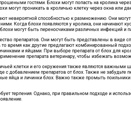
епрошеными гостями. Блохи могут попасть на кролика чере
лохи могут проникать в кроличью клетку через окна или дв
ают невероятной способностью к размножению. Они могут
 ними. Когда блохи появляются у кролика, они начинают ку
 блохи могут быть переносчиками различных инфекций и па
ство препаратов. Они могут быть представлены в виде сп
в то время как другие предлагают комбинированный подхо
чинками и яйцами. При выборе препарата от блох для крол
 применение препарата ветеринару, чтобы избежать возмо
ичьей клетки и его окружения также являются важными ша
оде с добавлением препаратов от блох. Также не забудьте
ные яйца и личинки блох. Важно также промыть поильник
ребует терпения. Однако, при правильном подходе и испо
появление.