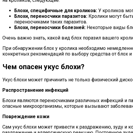
на кроликов, следующие:
Блохи, специфичные для кроликов:
У кроликов мог
Блохи, переносчики паразитов:
Кролики могут быть
переносчиками таких паразитов.
Блохи, переносчики болезней:
Некоторые виды бло
Очень важно знать, какой вид блох поразил вашего крол
При обнаружении блох у кролика необходимо немедленно
конкретных рекомендаций по выбору средства от блох 
Чем опасен укус блохи?
Укус блохи может причинить не только физический диск
Распространение инфекций
Блохи являются переносчиками различных инфекций и пара
опасные микроорганизмы, которые вызывают заболевани
Повреждение кожи
Сам укус блохи может привести к раздражению, зуду и к
раздражение и аллергическую реакцию. Постоянное зуде