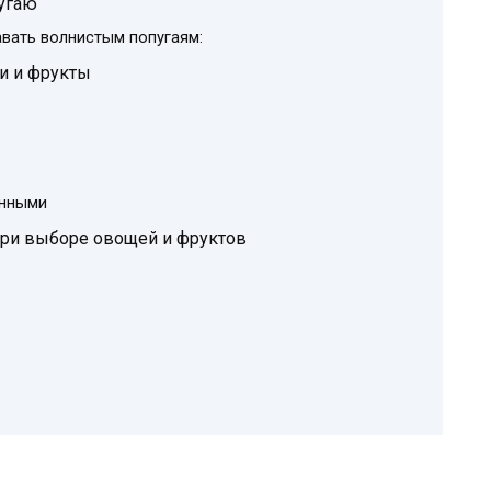
пугаю
вать волнистым попугаям:
и и фрукты
янными
при выборе овощей и фруктов