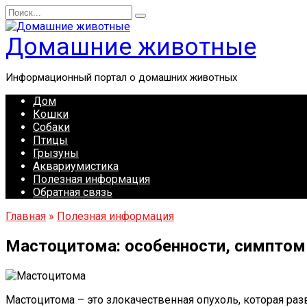
Перейти
Search
к
for:
содержанию
Домашние животные
Информационный портал о домашних животных
Дом
Кошки
Собаки
Птицы
Грызуны
Аквариумистика
Полезная информация
Обратная связь
Главная
»
Полезная информация
Мастоцитома: особенности, симптом
Мастоцитома – это злокачественная опухоль, которая раз