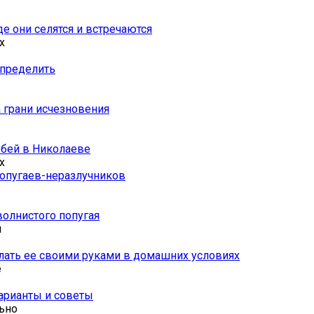
е они селятся и встречаются
х
определить
 грани исчезновения
убей в Николаеве
х
попугаев-неразлучников
волнистого попугая
ы
ать ее своими руками в домашних условиях
е
варианты и советы
ьно