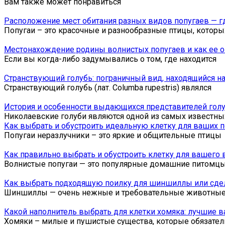
Вам также может понравиться
Расположение мест обитания разных видов попугаев — гд
Попугаи – это красочные и разнообразные птицы, которы
Местонахождение родины волнистых попугаев и как ее 
Если вы когда-либо задумывались о том, где находится
Странствующий голубь: пограничный вид, находящийся на
Странствующий голубь (лат. Columba rupestris) являлся
История и особенности выдающихся представителей гол
Николаевские голуби являются одной из самых известны
Как выбрать и обустроить идеальную клетку для ваших 
Попугаи неразлучники – это яркие и общительные птицы
Как правильно выбрать и обустроить клетку для вашего 
Волнистые попугаи — это популярные домашние питомц
Как выбрать подходящую поилку для шиншиллы или сдел
Шиншиллы — очень нежные и требовательные животны
Какой наполнитель выбрать для клетки хомяка: лучшие 
Хомяки – милые и пушистые существа, которые обязател