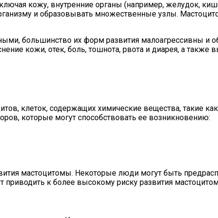
ключая кожу, внутренние органы (например, желудок, кише
рганизму и образовывать множественные узлы. Мастоцито
нными, большинство их форм развития малоагрессивны и о
нение кожи, отек, боль, тошнота, рвота и диарея, а также
оцитов, клеток, содержащих химические вещества, такие к
оров, которые могут способствовать ее возникновению:
звития мастоцитомы. Некоторые люди могут быть предра
гут приводить к более высокому риску развития мастоцито