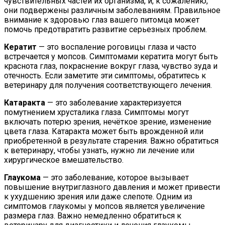
чувствительных частей их организма, и, к сожалению,
они подвержены различным заболеваниям. Правильное
внимание к здоровью глаз вашего питомца может
помочь предотвратить развитие серьезных проблем.
Кератит
— это воспаление роговицы глаза и часто
встречается у мопсов. Симптомами кератита могут быть
краснота глаз, покраснение вокруг глаза, чувство зуда и
отечность. Если заметите эти симптомы, обратитесь к
ветеринару для получения соответствующего лечения.
Катаракта
— это заболевание характеризуется
помутнением хрусталика глаза. Симптомы могут
включать потерю зрения, нечёткое зрение, изменение
цвета глаза. Катаракта может быть врожденной или
приобретенной в результате старения. Важно обратиться
к ветеринару, чтобы узнать, нужно ли лечение или
хирургическое вмешательство.
Глаукома
— это заболевание, которое вызывает
повышение внутриглазного давления и может привести
к ухудшению зрения или даже слепоте. Одним из
симптомов глаукомы у мопсов является увеличение
размера глаз. Важно немедленно обратиться к