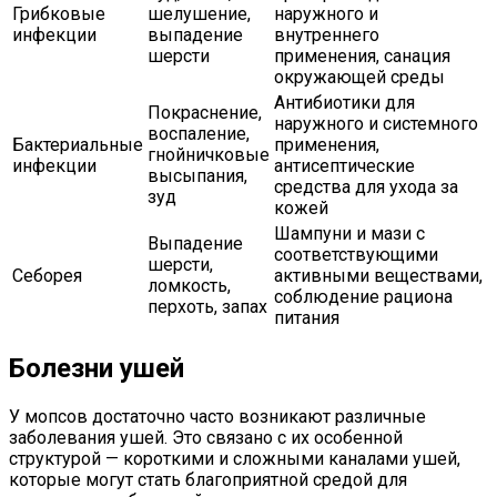
Грибковые
шелушение,
наружного и
инфекции
выпадение
внутреннего
шерсти
применения, санация
окружающей среды
Антибиотики для
Покраснение,
наружного и системного
воспаление,
Бактериальные
применения,
гнойничковые
инфекции
антисептические
высыпания,
средства для ухода за
зуд
кожей
Шампуни и мази с
Выпадение
соответствующими
шерсти,
Себорея
активными веществами,
ломкость,
соблюдение рациона
перхоть, запах
питания
Болезни ушей
У мопсов достаточно часто возникают различные
заболевания ушей. Это связано с их особенной
структурой — короткими и сложными каналами ушей,
которые могут стать благоприятной средой для